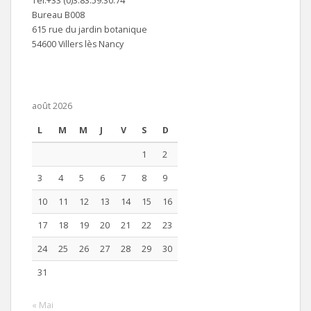
Tel.+33 (0)3.83.59.30.74
Bureau B008
615 rue du jardin botanique
54600 Villers lès Nancy
août 2026
L
M
M
J
V
S
D
1
2
3
4
5
6
7
8
9
10
11
12
13
14
15
16
17
18
19
20
21
22
23
24
25
26
27
28
29
30
31
« Mai