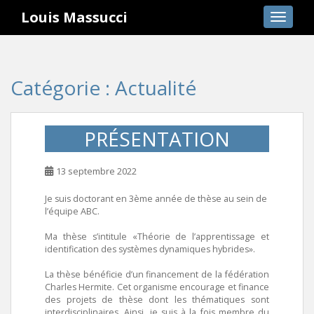
S
Louis Massucci
TOGGLE
k
i
p
t
Catégorie :
Actualité
o
m
a
PRÉSENTATION
i
n
c
13 septembre 2022
o
Je suis doctorant en 3ème année de thèse au sein de
n
l’équipe ABC.
t
e
Ma thèse s’intitule «Théorie de l’apprentissage et
n
identification des systèmes dynamiques hybrides».
t
La thèse bénéficie d’un financement de la fédération
Charles Hermite. Cet organisme encourage et finance
des projets de thèse dont les thématiques sont
interdisciplinaires. Ainsi, je suis à la fois membre du