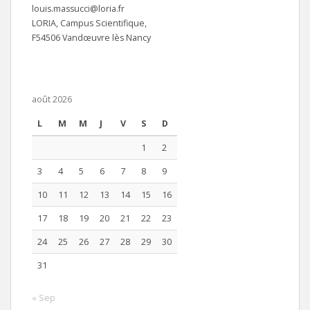
louis.massucci@loria.fr
LORIA, Campus Scientifique,
F54506 Vandœuvre lès Nancy
août 2026
L
M
M
J
V
S
D
1
2
3
4
5
6
7
8
9
10
11
12
13
14
15
16
17
18
19
20
21
22
23
24
25
26
27
28
29
30
31
« Sep