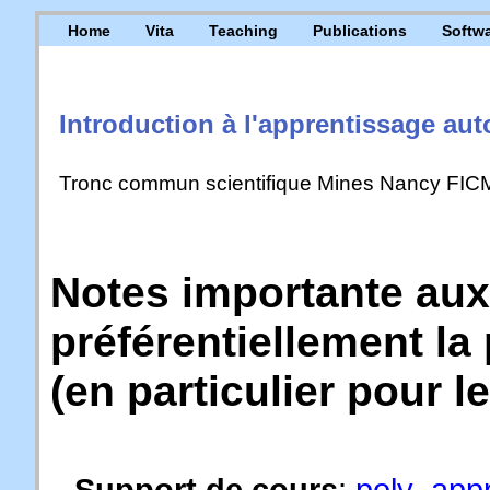
Home
Vita
Teaching
Publications
Softw
Introduction à l'apprentissage au
Tronc commun scientifique Mines Nancy FI
Notes importante aux
préférentiellement l
(en particulier pour l
Support de cours
:
poly_app