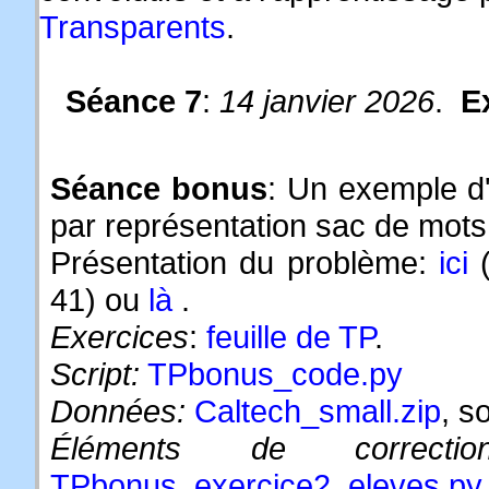
Transparents
.
Séance 7
:
14 janvier 2026
.
E
Séance bonus
: Un exemple d'a
par représentation sac de mots 
Présentation du problème:
ici
(
41) ou
là
.
Exercices
:
feuille de TP
.
Script:
TPbonus_code.py
Données:
Caltech_small.zip
, s
Éléments de correction
TPbonus_exercice2_eleves.py