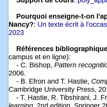
Pourquoi enseigne-t-on l'a
Nancy?
:
Un texte écrit à l'occa
2023
Références bibliographiqu
campus et en ligne):
- C. Bishop,
Pattern recognit
2006.
- B. Efron and T. Hastie,
Compu
Cambridge University Press, 20
- T. Hastie, R. Tibshirani, J. 
learning
, 2nd edition, Springer 