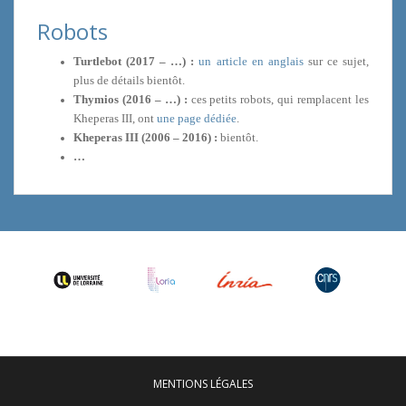
Robots
Turtlebot (2017 – …) :
un article en anglais
sur ce sujet,
plus de détails bientôt.
Thymios (2016 – …) :
ces petits robots, qui remplacent les
Kheperas III, ont
une page dédiée
.
Kheperas III (2006 – 2016) :
bientôt.
…
MENTIONS LÉGALES