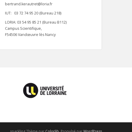
bertrand.kerautret@loria.fr
IUT: 03 72 74 95 20 (Bureau 218)
LORIA: 03 54 95 85 21 (Bureau B112)
Campus Scientifique,
F54506 Vandœuvre lès Nancy
sparkling Thème par
Colorlib
. Propulsé par
WordPress