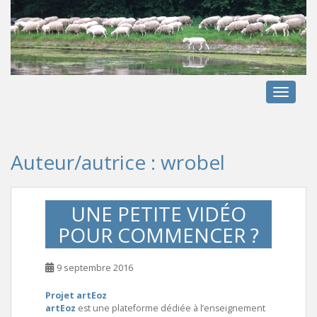
S
k
i
p
t
o
TOGGLE
m
a
i
n
Auteur/autrice :
wrobel
c
o
n
UNE PETITE VIDÉO
t
POUR COMMENCER ?
e
n
9 septembre 2016
t
Projet artEoz
artEoz
est une plateforme dédiée à l’enseignement