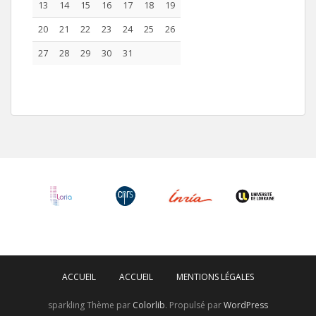
13
14
15
16
17
18
19
20
21
22
23
24
25
26
27
28
29
30
31
ACCUEIL
ACCUEIL
MENTIONS LÉGALES
sparkling Thème par
Colorlib
. Propulsé par
WordPress