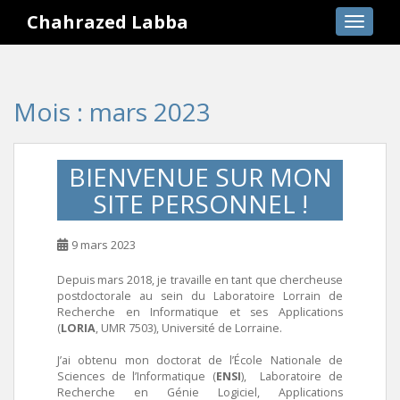
S
Chahrazed Labba
TOGGLE
k
i
p
t
Mois :
mars 2023
o
m
a
BIENVENUE SUR MON
i
n
SITE PERSONNEL !
c
o
9 mars 2023
n
t
Depuis mars 2018, je travaille en tant que chercheuse
postdoctorale au sein du Laboratoire Lorrain de
e
Recherche en Informatique et ses Applications
n
(
LORIA
, UMR 7503), Université de Lorraine.
t
J’ai obtenu mon doctorat de l’École Nationale de
Sciences de l’Informatique (
ENSI
), Laboratoire de
Recherche en Génie Logiciel, Applications