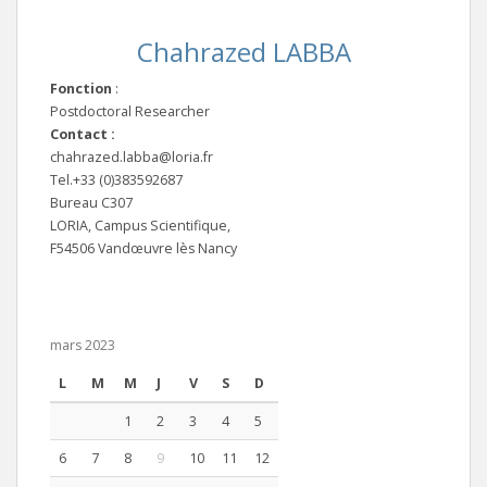
Chahrazed LABBA
Fonction
:
Postdoctoral Researcher
Contact :
chahrazed.labba@loria.fr
Tel.+33 (0)383592687
Bureau C307
LORIA, Campus Scientifique,
F54506 Vandœuvre lès Nancy
mars 2023
L
M
M
J
V
S
D
1
2
3
4
5
6
7
8
9
10
11
12