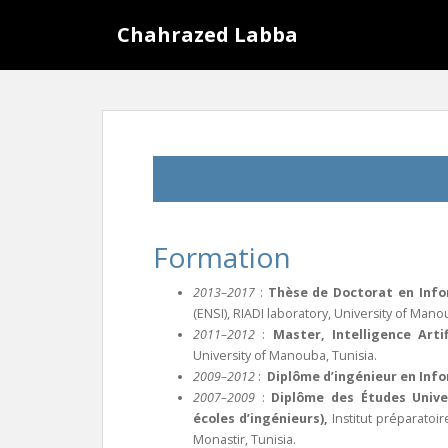
S
Chahrazed Labba
k
i
p
t
o
m
a
i
n
c
Formation
o
n
2013–2017
:
Thèse de Doctorat en Inf
t
(ENSI), RIADI
laboratory, University of Man
e
2011–2012
:
Master, Intelligence Arti
n
University of
Manouba
, Tunisia.
2009–2012
:
Diplôme d’ingénieur en Inf
t
2007–2009
:
Diplôme des Études Univer
écoles d’ingénieurs)
,
Institut
préparatoire
Monastir
, Tunisia.