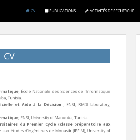
CV
PUBLICATIONS
ACTIVITÉS DE RECHERCHE
CV
ormatique
,
École Nationale des Sciences de l’Informatique
ouba
, Tunisia.
ficielle et Aide à la Décision
,
ENSI, RIADI laboratory,
ormatique
,
ENSI, University of Manouba
, Tunisia.
sitaires du Premier Cycle (classe préparatoire aux
 aux études d’ingénieurs de Monastir (IPEIM), University of