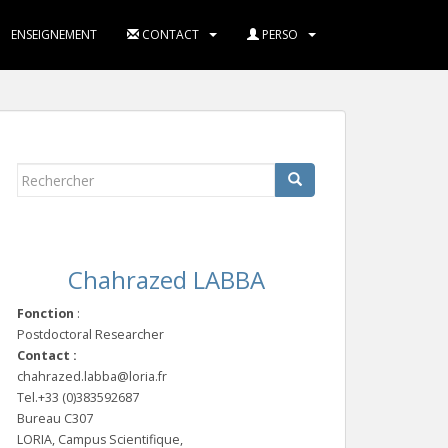
ENSEIGNEMENT
CONTACT
PERSO
Rechercher...
Chahrazed LABBA
Fonction
:
Postdoctoral Researcher
Contact :
chahrazed.labba@loria.fr
Tel.+33 (0)383592687
Bureau C307
LORIA, Campus Scientifique,