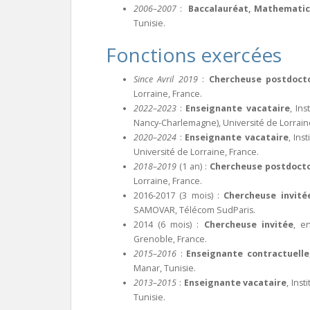
2006–2007
:
Baccalauréat
, Mathematic
Tunisie.
Fonctions exercées
Since Avril 2019
:
Chercheuse postdoct
Lorraine, France.
2022–2023
:
Enseignante vacataire
, In
Nancy-Charlemagne), Université de Lorrain
2020–2024
:
Enseignante vacataire
, Ins
Université de Lorraine, France.
2018–2019
(1 an) :
Chercheuse postdocto
Lorraine, France.
2016-2017 (3 mois) :
Chercheuse invité
SAMOVAR, Télécom SudParis.
2014 (6 mois) :
Chercheuse invitée
, e
Grenoble, France.
2015–2016
:
Enseignante contractuelle
Manar, Tunisie.
2013–2015
:
Enseignante vacataire
, Ins
Tunisie.