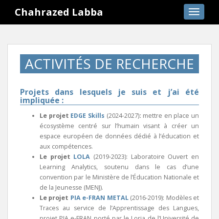
S
Chahrazed Labba
TOGGLE
k
i
p
t
ACTIVITÉS DE RECHERCHE
o
m
a
Projets dans lesquels je suis et j’ai été
i
impliquée :
n
Le projet
EDGE Skills
(2024-2027)
:
mettre en place un
c
écosystème centré sur l’humain visant à créer un
o
espace européen de données dédié à l’éducation et
n
aux compétences.
t
Le projet
LOLA
(2019-2023): Laboratoire Ouvert en
e
Learning Analytics, soutenu dans le cas d’une
n
convention par le Ministère de l’Éducation Nationale et
t
de la Jeunesse (MENJ).
Le projet
PIA e-FRAN METAL
(2016-2019): Modèles et
Traces au service de l’Apprentissage des Langues,
projet PIA e-FRAN porté par le Loria de l’Université de