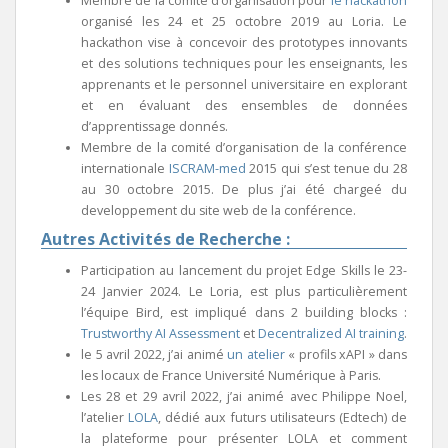
Membre de la comité d’organisation pour
le hackathon
organisé les 24 et 25 octobre 2019 au Loria. Le
hackathon vise à concevoir des prototypes innovants
et des solutions techniques pour les enseignants, les
apprenants et le personnel universitaire en explorant
et en évaluant des ensembles de données
d’apprentissage donnés.
Membre de la comité d’organisation de la conférence
internationale
ISCRAM-med
2015 qui s’est tenue du 28
au 30 octobre 2015. De plus j’ai été chargeé du
developpement du site web de la conférence.
Autres Activités de Recherche :
Participation au lancement du projet Edge Skills le 23-
24 Janvier 2024. Le Loria, est plus particulièrement
l’équipe Bird, est impliqué dans 2 building blocks :
Trustworthy AI Assessment
et
Decentralized AI training
.
le 5 avril 2022, j’ai animé
un atelier
« profils xAPI » dans
les locaux de France Université Numérique à Paris.
Les 28 et 29 avril 2022, j’ai animé avec Philippe Noel,
l’atelier
LOLA
, dédié aux futurs utilisateurs (Edtech) de
la plateforme pour présenter LOLA et comment