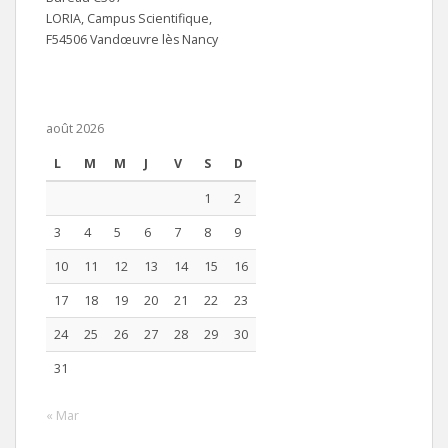
LORIA, Campus Scientifique,
F54506 Vandœuvre lès Nancy
août 2026
L
M
M
J
V
S
D
1
2
3
4
5
6
7
8
9
10
11
12
13
14
15
16
17
18
19
20
21
22
23
24
25
26
27
28
29
30
31
« Mar