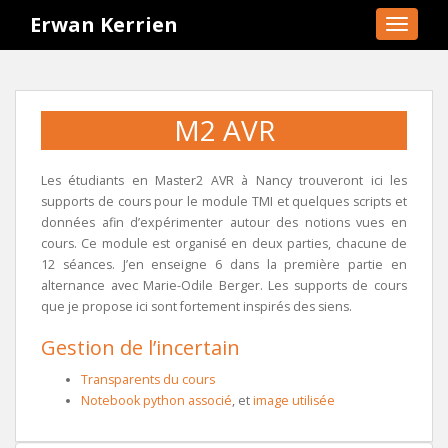
S
Erwan Kerrien
TOGGLE
k
i
p
t
M2 AVR
o
m
a
Les étudiants en Master2 AVR à Nancy trouveront ici les
i
supports de cours pour le module TMI et quelques scripts et
n
données afin d’expérimenter autour des notions vues en
c
cours. Ce module est organisé en deux parties, chacune de
o
12 séances. J’en enseigne 6 dans la première partie en
alternance avec Marie-Odile Berger. Les supports de cours
n
que je propose ici sont fortement inspirés des siens.
t
e
Gestion de l’incertain
n
t
Transparents du cours
Notebook python associé
, et
image utilisée