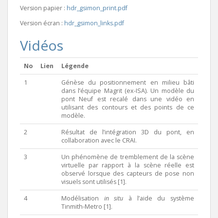
Version papier :
hdr_gsimon_print.pdf
Version écran :
hdr_gsimon_links.pdf
Vidéos
No
Lien
Légende
1
Génèse du positionnement en milieu bâti
dans l’équipe Magrit (ex-ISA). Un modèle du
pont Neuf est recalé dans une vidéo en
utilisant des contours et des points de ce
modèle.
2
Résultat de l’intégration 3D du pont, en
collaboration avec le CRAI.
3
Un phénomène de tremblement de la scène
virtuelle par rapport à la scène réelle est
observé lorsque des capteurs de pose non
visuels sont utilisés [1].
4
Modélisation
in situ
à l’aide du système
Tinmith-Metro [1].