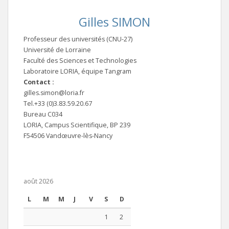
Gilles SIMON
Professeur des universités (CNU-27)
Université de Lorraine
Faculté des Sciences et Technologies
Laboratoire LORIA, équipe Tangram
Contact :
gilles.simon@loria.fr
Tel.+33 (0)3.83.59.20.67
Bureau C034
LORIA, Campus Scientifique, BP 239
F54506 Vandœuvre-lès-Nancy
août 2026
L
M
M
J
V
S
D
1
2