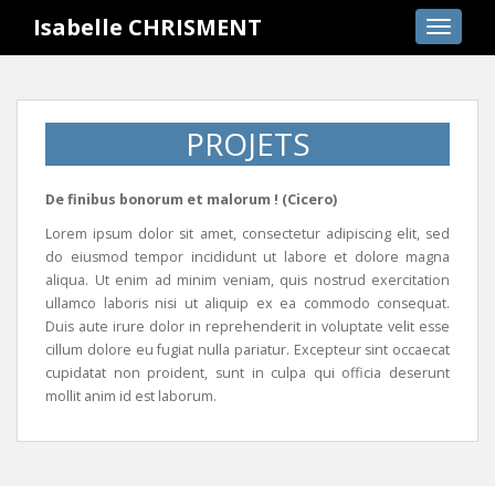
S
Isabelle CHRISMENT
TOGGLE
k
i
p
t
PROJETS
o
m
a
De finibus bonorum et malorum ! (Cicero)
i
Lorem ipsum dolor sit amet, consectetur adipiscing elit, sed
n
do eiusmod tempor incididunt ut labore et dolore magna
c
aliqua. Ut enim ad minim veniam, quis nostrud exercitation
o
ullamco laboris nisi ut aliquip ex ea commodo consequat.
n
Duis aute irure dolor in reprehenderit in voluptate velit esse
t
cillum dolore eu fugiat nulla pariatur. Excepteur sint occaecat
e
cupidatat non proident, sunt in culpa qui officia deserunt
n
mollit anim id est laborum.
t