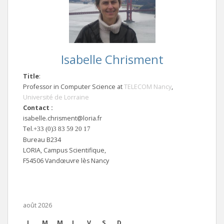
Isabelle Chrisment
Title
:
Professor in Computer Science at
TELECOM Nancy
,
Université de Lorraine
Contact :
isabelle.chrisment@loria.fr
Tel.
+33 (0)3 83 59 20 17
Bureau B234
LORIA, Campus Scientifique,
F54506 Vandœuvre lès Nancy
août 2026
L
M
M
J
V
S
D