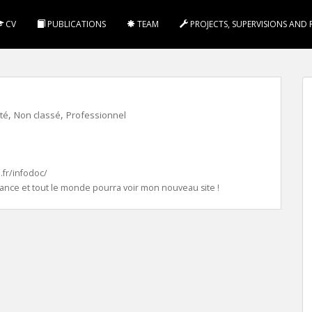
CV
PUBLICATIONS
TEAM
PROJECTS, SUPERVISIONS AND 
,
,
ité
Non classé
Professionnel
!
a.fr/infodoc/
nance et tout le monde pourra voir mon nouveau site !