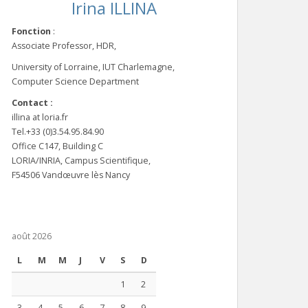
Irina ILLINA
Fonction
:
Associate Professor, HDR,
University of Lorraine, IUT Charlemagne,
Computer Science Department
Contact :
illina at loria.fr
Tel.+33 (0)3.54.95.84.90
Office C147, Building C
LORIA/INRIA, Campus Scientifique,
F54506 Vandœuvre lès Nancy
août 2026
L
M
M
J
V
S
D
1
2
3
4
5
6
7
8
9