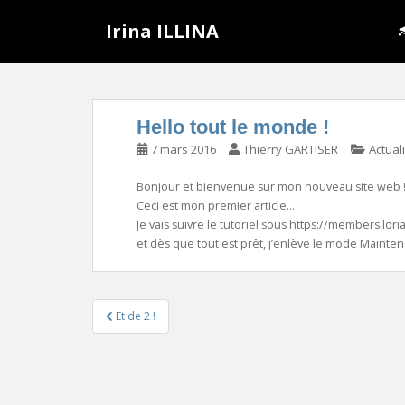
S
Irina ILLINA
k
i
p
t
o
Hello tout le monde !
m
7 mars 2016
Thierry GARTISER
Actual
a
i
Bonjour et bienvenue sur mon nouveau site web 
n
Ceci est mon premier article…
c
Je vais suivre le tutoriel sous https://members.lori
o
et dès que tout est prêt, j’enlève le mode Mainte
n
t
e
Navigation
Et de 2 !
n
de
t
l’article