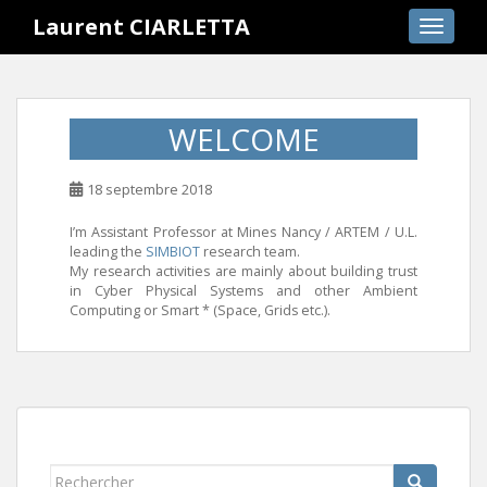
S
Laurent CIARLETTA
TOGGLE
k
i
p
t
WELCOME
o
m
a
18 septembre 2018
i
I’m Assistant Professor at Mines Nancy / ARTEM / U.L.
n
leading the
SIMBIOT
research team.
c
My research activities are mainly about building trust
o
in Cyber Physical Systems and other Ambient
Computing or Smart * (Space, Grids etc.).
n
t
e
n
t
Rechercher...