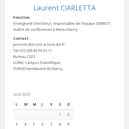
Laurent CIARLETTA
Fonction
:
Enseignant-chercheur, responsable de l'équipe SIMBIOT,
maître de conférences à Mines Nancy
Contact :
prenom dot nom at loria dot fr
Tel.+33 (0)3.83.59.20.11
Bureau C023
LORIA, Campus Scientifique,
F54506 Vandœuvre lès Nancy
août 2026
L
M
M
J
V
S
D
1
2
3
4
5
6
7
8
9