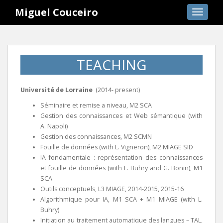
S
Miguel Couceiro
TOGGLE
k
i
p
t
TEACHING
o
m
a
Université de Lorraine
(2014- present)
i
Séminaire et remise a niveau, M2 SCA
n
Gestion des connaissances et Web sémantique (with
c
A. Napoli)
o
Gestion des connaissances, M2 SCMN
n
Fouille de données (with L. Vigneron), M2 MIAGE SID
t
IA fondamentale : représentation des connaissances
e
et fouille de données (with L. Buhry and G. Bonin), M1
n
SCA
t
Outils conceptuels, L3 MIAGE, 2014-2015, 2015-16
Algorithmique pour IA, M1 SCA + M1 MIAGE (with L.
Buhry)
Initiation au traitement automatique des langues – TAL,