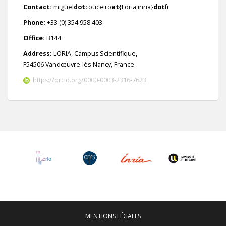
Contact:
miguel
dot
couceiro
at
{Loria,inria}
dot
fr
Phone:
+33 (0) 354 958 403
Office:
B144
Address:
LORIA, Campus Scientifique,
F54506 Vandœuvre-lès-Nancy, France
https://orcid.org/0000-0003-2316-7623
MENTIONS LÉGALES