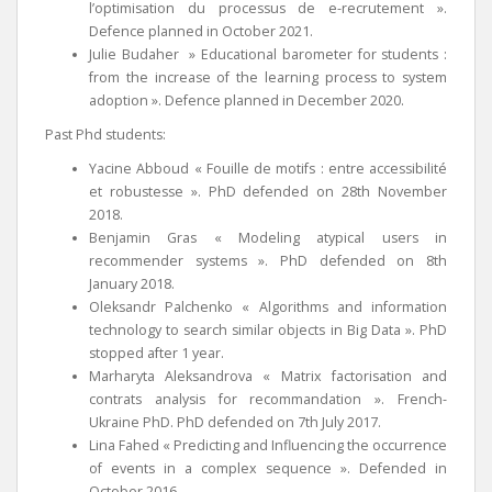
l’optimisation du processus de e-recrutement ».
Defence planned in October 2021.
Julie Budaher » Educational barometer for students :
from the increase of the learning process to system
adoption ». Defence planned in December 2020.
Past Phd students:
Yacine Abboud « Fouille de motifs : entre accessibilité
et robustesse ». PhD defended on 28th November
2018.
Benjamin Gras « Modeling atypical users in
recommender systems ». PhD defended on 8th
January 2018.
Oleksandr Palchenko « Algorithms and information
technology to search similar objects in Big Data ». PhD
stopped after 1 year.
Marharyta Aleksandrova « Matrix factorisation and
contrats analysis for recommandation ». French-
Ukraine PhD. PhD defended on 7th July 2017.
Lina Fahed « Predicting and Influencing the occurrence
of events in a complex sequence ». Defended in
October 2016.