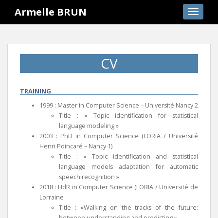
S
Armelle BRUN
TOGGLE
k
i
p
t
CV
o
m
a
TRAINING
i
1999 : Master in Computer Science – Université Nancy 2
n
Title : « Topic identification for statistical
c
language modeling »
o
2003 : PhD in Computer Science (LORIA / Université
n
Henri Poincaré – Nancy 1)
t
Title : « Topic identification and statistical
e
language models adaptation for automatic
n
speech recognition »
t
2018 : HdR in Computer Science (LORIA / Université de
Lorraine
Title : «Walking on the tracks of the future:
between understanding and predicting »