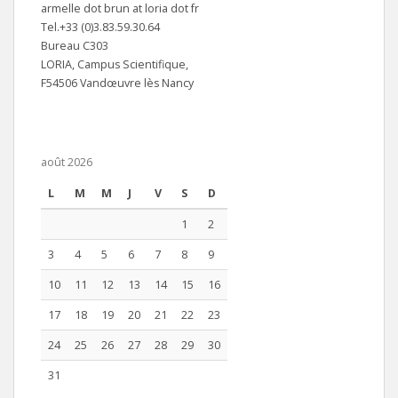
armelle dot brun at loria dot fr
Tel.+33 (0)3.83.59.30.64
Bureau C303
LORIA, Campus Scientifique,
F54506 Vandœuvre lès Nancy
août 2026
L
M
M
J
V
S
D
1
2
3
4
5
6
7
8
9
10
11
12
13
14
15
16
17
18
19
20
21
22
23
24
25
26
27
28
29
30
31