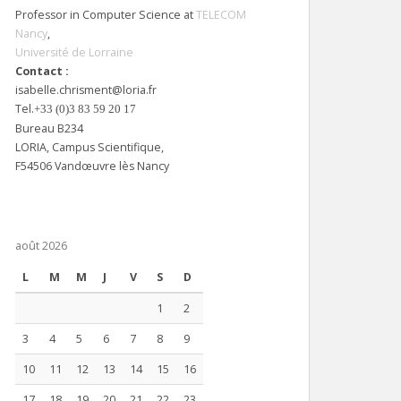
Professor in Computer Science at
TELECOM
Nancy
,
Université de Lorraine
Contact :
isabelle.chrisment@loria.fr
Tel.
+33 (0)3 83 59 20 17
Bureau B234
LORIA, Campus Scientifique,
F54506 Vandœuvre lès Nancy
août 2026
L
M
M
J
V
S
D
1
2
3
4
5
6
7
8
9
10
11
12
13
14
15
16
17
18
19
20
21
22
23