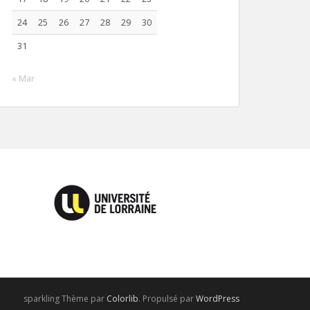
24
25
26
27
28
29
30
31
« Mar
sparkling Thème par
Colorlib
. Propulsé par
WordPress