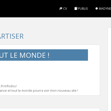
CV
PUBLIS
MADYNE
ARTISER
UT LE MONDE !
!
a.fr/infodoc/
nance et tout le monde pourra voir mon nouveau site !