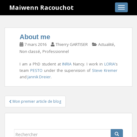
S
Maiwenn Racouchot
TOGGLE
k
i
p
t
About me
o
,
7 mars 2016
Thierry GARTISER
Actualité
m
,
Non classé
Professionnel
a
i
I am a PhD student at
INRIA
Nancy. I work in
LORIA’
s
n
team
PESTO
under the supervision of
Steve Kremer
c
and
Jannik Dreier
.
o
n
t
Navigation
e
Mon premier article de blog
de
n
l’article
t
Rechercher...