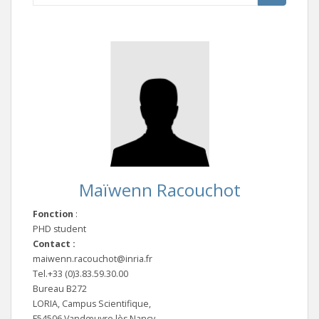
Maïwenn Racouchot
Fonction
:
PHD student
Contact :
maiwenn.racouchot@inria.fr
Tel.+33 (0)3.83.59.30.00
Bureau B272
LORIA, Campus Scientifique,
F54506 Vandœuvre lès Nancy