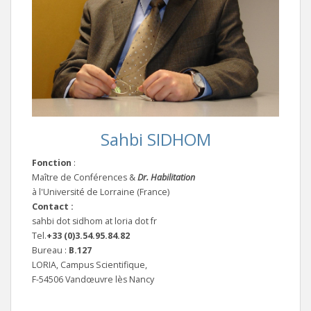
Sahbi SIDHOM
Fonction
:
Maître de Conférences &
Dr. Habilitation
à l'Université de Lorraine (France)
Contact :
sahbi dot sidhom at loria dot fr
Tel.
+33 (0)3.54.95.84.82
Bureau :
B.127
LORIA, Campus Scientifique,
F-54506 Vandœuvre lès Nancy