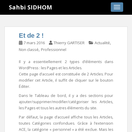
S
Sahbi SIDHOM
TOGGLE
k
i
p
t
Et de 2 !
o
,
7 mars 2016
Thierry GARTISER
Actualité
m
,
Non classé
Professionnel
a
i
Il y a essentiellement 2 types d’éléments dans
n
WordPress : les Pages et les Articles.
c
Cette page d’accueil est constituée de 2 Articles. Pour
o
modifier cet Article, il suffit de cliquer sur le bouton
n
Éditer.
t
Dans le Tableau de bord, il y a des sections pour
e
ajouter/supprimer/modifier/catégoriser les Articles,
n
les Pages et tous les autres éléments du site.
t
Par défaut, la page d’accueil affiche tous les Articles,
toutes Catégories confondues. Grâce à l’extension
ACE, la catégorie « personnel » a été exclue. Mais les