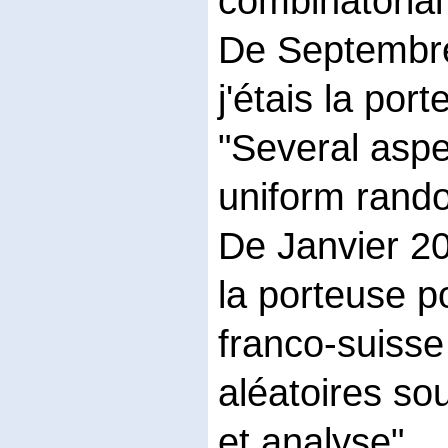
combinatorial
De Septembr
j'étais la por
"Several aspe
uniform rand
De Janvier 20
la porteuse p
franco-suisse
aléatoires so
et analyse".