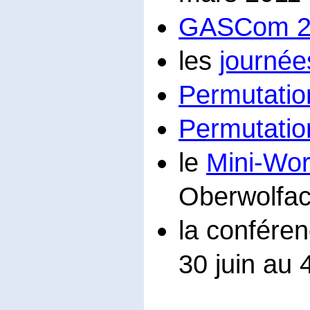
GASCom 2
les
journée
Permutatio
Permutatio
le
Mini-Wor
Oberwolfach
la confére
30 juin au 4