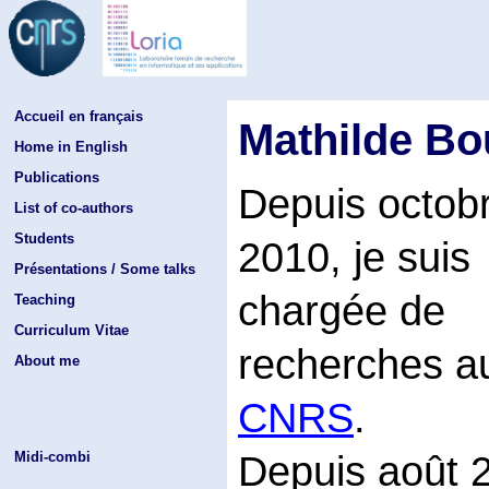
Accueil en français
Mathilde Bo
Home in English
Publications
Depuis octob
List of co-authors
Students
2010, je suis
Présentations / Some talks
chargée de
Teaching
Curriculum Vitae
recherches a
About me
CNRS
.
Depuis août 20
Midi-combi