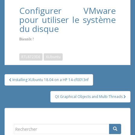
Configurer VMware
pour utiliser le système
du disque
Bientôt !
RTL8723DE
XUbuntu
Navigation
Installing XUbuntu 18.04 on a HP 14-cf0013nf
de
l’article
Qt Graphical Objects and Multi-Threads
Rechercher...