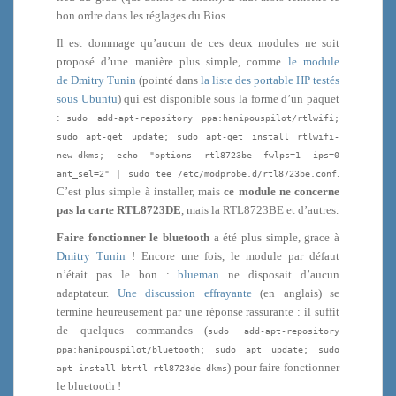
bon ordre dans les réglages du Bios.
Il est dommage qu’aucun de ces deux modules ne soit
proposé d’une manière plus simple, comme
le module
de Dmitry Tunin
(pointé dans
la liste des portable HP testés
sous Ubuntu
) qui est disponible sous la forme d’un paquet
:
sudo add-apt-repository ppa:hanipouspilot/rtlwifi;
sudo apt-get update; sudo apt-get install rtlwifi-
new-dkms; echo "options rtl8723be fwlps=1 ips=0
.
ant_sel=2" | sudo tee /etc/modprobe.d/rtl8723be.conf
C’est plus simple à installer, mais
ce module ne concerne
pas la carte RTL8723DE
, mais la RTL8723BE et d’autres.
Faire fonctionner le bluetooth
a été plus simple, grace à
Dmitry Tunin
! Encore une fois, le module par défaut
n’était pas le bon :
blueman
ne disposait d’aucun
adaptateur.
Une discussion effrayante
(en anglais) se
termine heureusement par une réponse rassurante : il suffit
de quelques commandes (
sudo add-apt-repository
ppa:hanipouspilot/bluetooth; sudo apt update; sudo
) pour faire fonctionner
apt install btrtl-rtl8723de-dkms
le bluetooth !