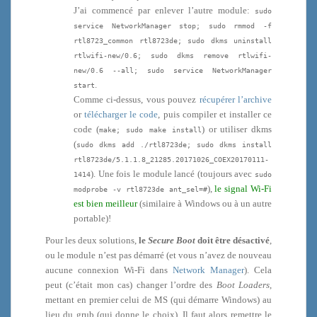
J’ai commencé par enlever l’autre module:
sudo
service NetworkManager stop; sudo rmmod -f
rtl8723_common rtl8723de; sudo dkms uninstall
rtlwifi-new/0.6; sudo dkms remove rtlwifi-
new/0.6 --all; sudo service NetworkManager
.
start
Comme ci-dessus, vous pouvez
récupérer l’archive
or
télécharger le code
, puis compiler et installer ce
code (
) or utiliser dkms
make; sudo make install
(
sudo dkms add ./rtl8723de; sudo dkms install
rtl8723de/5.1.1.8_21285.20171026_COEX20170111-
). Une fois le module lancé (toujours avec
1414
sudo
),
le signal Wi-Fi
modprobe -v rtl8723de ant_sel=#
est bien meilleur
(similaire à Windows ou à un autre
portable)!
Pour les deux solutions,
le
Secure Boot
doit être désactivé
,
ou le module n’est pas démarré (et vous n’avez de nouveau
aucune connexion Wi-Fi dans
Network Manager
). Cela
peut (c’était mon cas) changer l’ordre des
Boot Loaders
,
mettant en premier celui de MS (qui démarre Windows) au
lieu du grub (qui donne le choix). Il faut alors remettre le