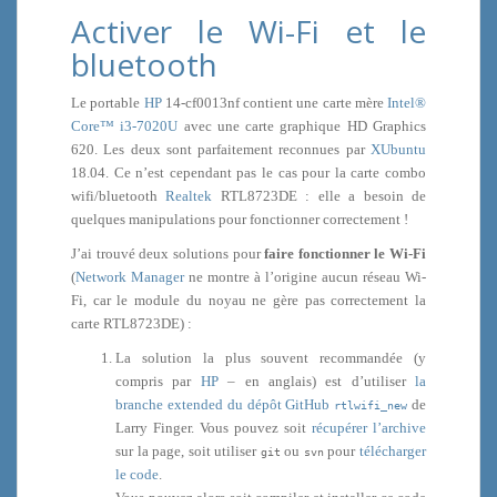
Activer le Wi-Fi et le
bluetooth
Le portable
HP
14-cf0013nf contient une carte mère
Intel®
Core™ i3-7020U
avec une carte graphique HD Graphics
620. Les deux sont parfaitement reconnues par
XUbuntu
18.04. Ce n’est cependant pas le cas pour la carte combo
wifi/bluetooth
Realtek
RTL8723DE : elle a besoin de
quelques manipulations pour fonctionner correctement !
J’ai trouvé deux solutions pour
faire fonctionner le Wi-Fi
(
Network Manager
ne montre à l’origine aucun réseau Wi-
Fi, car le module du noyau ne gère pas correctement la
carte RTL8723DE) :
La solution la plus souvent recommandée (y
compris par
HP
– en anglais) est d’utiliser
la
branche extended
du dépôt GitHub
de
rtlwifi_new
Larry Finger. Vous pouvez soit
récupérer l’archive
sur la page, soit utiliser
ou
pour
télécharger
git
svn
le code
.