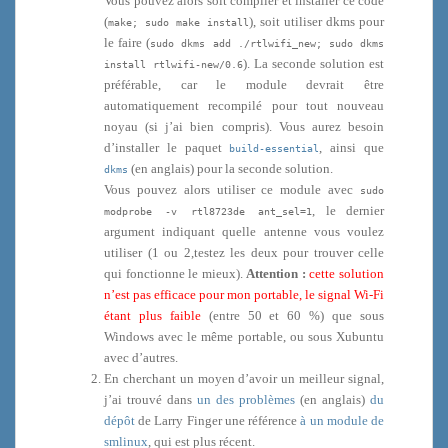
Vous pouvez alors soit compiler et installer ce code
(
), soit utiliser dkms pour
make; sudo make install
le faire (
sudo dkms add ./rtlwifi_new; sudo dkms
). La seconde solution est
install rtlwifi-new/0.6
préférable, car le module devrait être
automatiquement recompilé pour tout nouveau
noyau (si j’ai bien compris). Vous aurez besoin
d’installer le paquet
, ainsi que
build-essential
(en anglais) pour la seconde solution.
dkms
Vous pouvez alors utiliser ce module avec
sudo
, le dernier
modprobe -v rtl8723de ant_sel=1
argument indiquant quelle antenne vous voulez
utiliser (1 ou 2,testez les deux pour trouver celle
qui fonctionne le mieux).
Attention :
cette solution
n’est pas efficace pour mon portable, le signal Wi-Fi
étant plus faible
(entre 50 et 60 %) que sous
Windows avec le même portable, ou sous Xubuntu
avec d’autres.
En cherchant un moyen d’avoir un meilleur signal,
j’ai trouvé dans
un des problèmes
(en anglais)
du
dépôt
de Larry Finger une référence
à un module de
smlinux
, qui est plus récent.