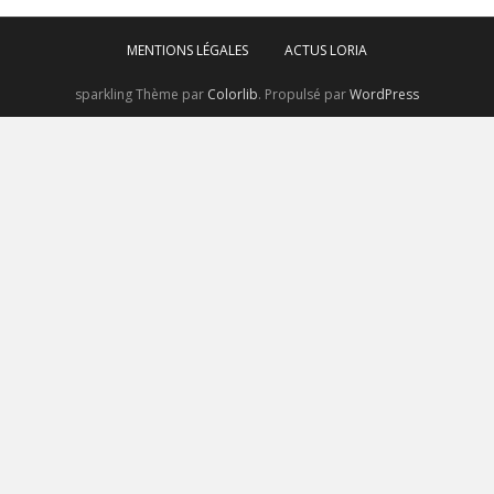
MENTIONS LÉGALES
ACTUS LORIA
sparkling Thème par
Colorlib
. Propulsé par
WordPress