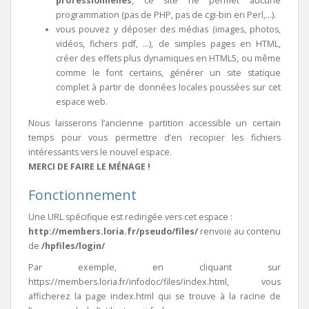
professionnelles
, ce site ne permet aucune
programmation (pas de PHP, pas de cgi-bin en Perl,…).
vous pouvez y déposer des médias (images, photos,
vidéos, fichers pdf, …), de simples pages en HTML,
créer des effets plus dynamiques en HTML5, ou même
comme le font certains, générer un site statique
complet à partir de données locales poussées sur cet
espace web.
Nous laisserons l’ancienne partition accessible un certain
temps pour vous permettre d’en recopier les fichiers
intéressants vers le nouvel espace.
MERCI DE FAIRE LE MÉNAGE !
Fonctionnement
Une URL spécifique est redirigée vers cet espace :
http://members.loria.fr/pseudo/files/
renvoie au contenu
de
/hpfiles/login/
Par exemple, en cliquant sur
https://members.loria.fr/infodoc/files/index.html, vous
afficherez la page index.html qui se trouve à la racine de