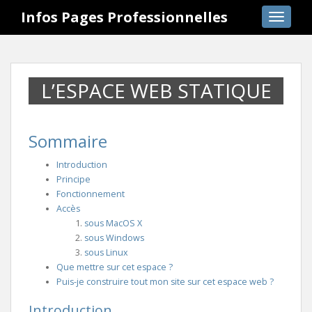
S
Infos Pages Professionnelles
TOGGLE
k
i
p
t
L’ESPACE WEB STATIQUE
o
m
a
i
Sommaire
n
Introduction
c
Principe
o
Fonctionnement
n
Accès
t
sous MacOS X
e
sous Windows
n
sous Linux
t
Que mettre sur cet espace ?
Puis-je construire tout mon site sur cet espace web ?
Introduction