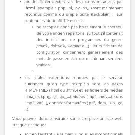
tous les fichiers textes avec des extensions autres que
.html
(exemple : .php, .pl, .py, .sh,…) sont maintenant
reconnus comme du simple texte (text/plain) : leur
contenu est donc affiché en clair !
ne recopiez donc pas brutalement le contenu
de votre ancien répertoire, surtout s’il contenait
des installations de programmes du genre
pmwiki
,
dokuwiki
,
wordpress
,…) : leurs fichiers de
configuration contiennent généralement des
mots de passe en clair qui maintenant seraient
visibles !
les seules extensions rendues par le serveur
autrement qu’en type text/plain sont les pages
HTML/HTML5 (.html ou .html5) et les fichiers de médias
: images (.png, .gif, .jpg,…), vidéos (.mp4, .mov,…), sons
(.mp3, .aiff,…), données formattées (.pdf, .docx, .zip, .gz,
…)
Vous pouvez donc construire sur cet espace un site web
statique classique :
soit en l’éditant « à la main » (pour les inconditionnels