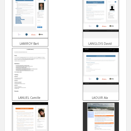
LAMIROY Bart
LANGLOIS David
LANUEL Camille
LAOUIR Ala